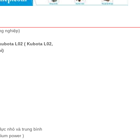
ng nghiệp)
kubota L02 ( Kubota L02,
i)
lực nhỏ và trung bình
dium power )