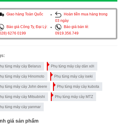
Giao hàng Toàn Quốc
Hoàn tiền mua hàng trong
03 ngày
Báo giá Công Ty, Đại Lý:
Báo giá bán lẻ:
028) 6276 0199
0919.356.749
gs:
hụ tùng máy cày Belarus
Phụ tùng máy cày dàn xới
hụ tùng máy cày Hinomoto
Phụ tùng máy cày iseki
hụ tùng máy cày John deere
Phụ tùng máy cày kubota
hụ tùng máy cày Mitsubishi
Phụ tùng máy cày MTZ
hụ tùng máy cày yanmar
nh giá sản phẩm