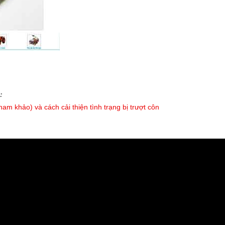
:
am khảo) và cách cải thiện tình trạng bị trượt côn