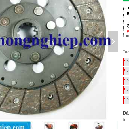
(
Ta
P
P
P
P
P
Đá
5