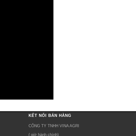
KẾT NỐI BÁN HÀNG
CÔNG TY TNHH VINA AGRI
( giờ hành chính)