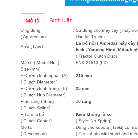
Bình luận
Mô tả
Ứng dụng
:
Sử dụng cho máy cày ( máy nô
( Application)
Use for Tractor
Lá bố nồi ( Ampida) máy cày 
Kiểu
(Type)
:
Iseki, Yanmar, Hino, Mitsubish
( Tractor Clutch Disc)
Mã số ( Model No. )
:
BNK-21513 (LX)
Size
(mm)
+ Đường kính ngoài (A)
:
215
mm
( Clutch Diameter )
+ Đường kính trong (B)
:
25
mm
( Clutch Hub Diameter)
+ Số răng
( then)
:
10
răng
( Clutch Spline)
+ Tâm lá bố
:
Kiểu không lò xo
( Clutch Center)
( Style: No Spring)
Mô tả
:
Dùng cho kubota ( Iseki) có mã 
( Description)
( For kubota with small and me