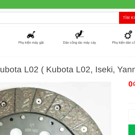
TÌM K
Phụ kiện máy gặt
Dàn công tác máy cày
Phụ kiện dàn c
ubota L02 ( Kubota L02, Iseki, Yanm
0