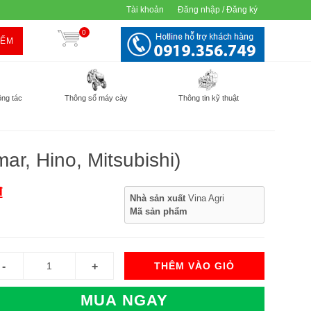
Tài khoản
Đăng nhập / Đăng ký
0
IẾM
ông tác
Thông số máy cày
Thông tin kỹ thuật
ar, Hino, Mitsubishi)
₫
Nhà sản xuất
Vina Agri
Mã sản phẩm
THÊM VÀO GIỎ
MUA NGAY