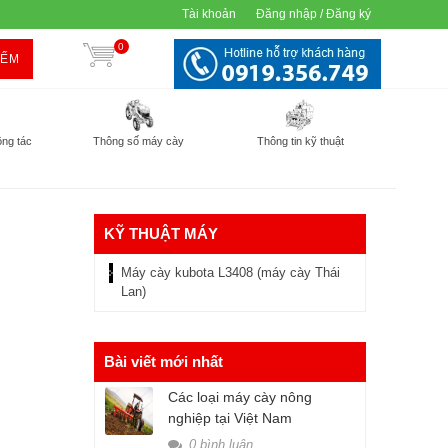
Tài khoản
Đăng nhập / Đăng ký
0
IẾM
ông tác
Thông số máy cày
Thông tin kỹ thuật
KỸ THUẬT MÁY
Máy cày kubota L3408 (máy cày Thái
Lan)
Bài viết mới nhất
Các loại máy cày nông
nghiệp tại Việt Nam
0 bình luận