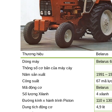
Thương hiệu
Belarus
Dòng máy
Belarus 
Thông số cơ bản của máy cày
Năm sản xuất
1991 – 1
Công suất
67 mã lự
Mã động cơ
Belarus
Số lượng Xilanh
4 xilanh
Đường kính x hành trình Piston
110 x 13
Dung tích động cơ
4,9 lit