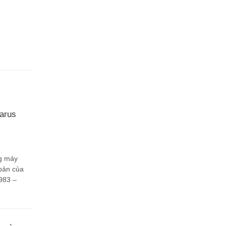
arus
g máy
bản của
983 –