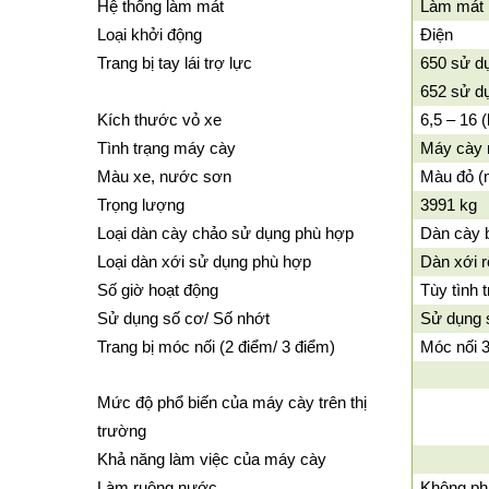
Hệ thống làm mát
Làm mát 
Loại khởi động
Điện
Trang bị tay lái trợ lực
650 sử d
652 sử d
Kích thước vỏ xe
6,5 – 16 
Tình trạng máy cày
Máy cày 
Màu xe, nước sơn
Màu đỏ (
Trọng lượng
3991 kg
Loại dàn cày chảo sử dụng phù hợp
Dàn cày 
Loại dàn xới sử dụng phù hợp
Dàn xới 
Số giờ hoạt động
Tùy tình 
Sử dụng số cơ/ Số nhớt
Sử dụng 
Trang bị móc nối (2 điểm/ 3 điểm)
Móc nối 3
Mức độ phổ biến của máy cày trên thị
trường
Khả năng làm việc của máy cày
Làm ruộng nước
Không ph