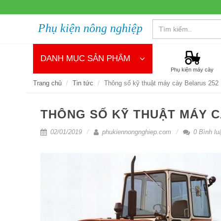
Phụ kiện nông nghiệp
DANH MỤC SẢN PHẨM
Phụ kiện máy cày
Trang chủ
Tin tức
Thông số kỹ thuật máy cày Belarus 252
THÔNG SỐ KỸ THUẬT MÁY C
02/01/2019
phukiennongnghiep.com
0 Bình lu