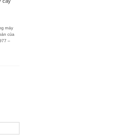
y cày
ng máy
bản của
977 –