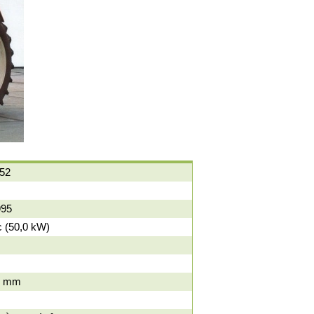
652
995
c (50,0 kW)
0 mm