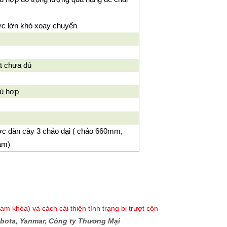
ớc lớn khó xoay chuyển
t chưa đủ
ù hợp
c dàn cày 3 chảo đại ( chảo 660mm,
lâm)
m khỏa) và cách cải thiện tình trạng bị trượt côn
ubota, Yanmar, Công ty Thương Mại