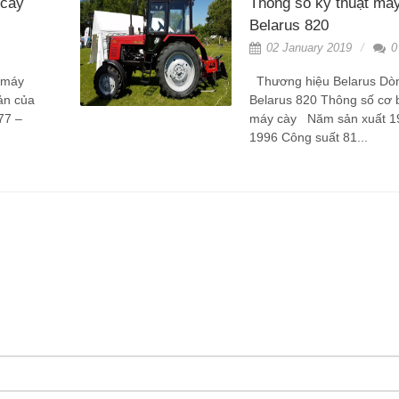
 cày
Thông số kỹ thuật má
Belarus 820
02 January 2019
0
 máy
Thương hiệu Belarus Dò
ản của
Belarus 820 Thông số cơ 
77 –
máy cày Năm sản xuất 1
1996 Công suất 81...