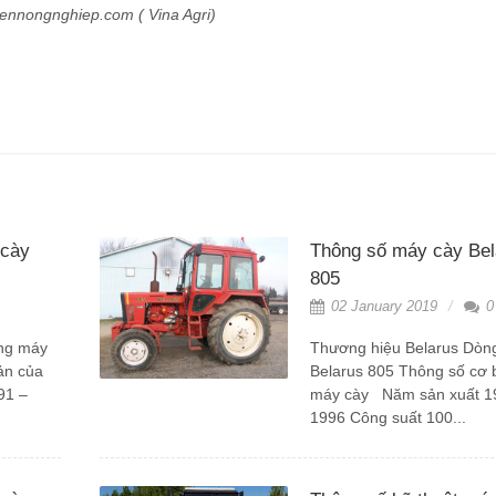
ghiep.com ( Vina Agri)
 cày
Thông số máy cày Bel
805
02 January 2019
0
ng máy
Thương hiệu Belarus Dòn
ản của
Belarus 805 Thông số cơ 
91 –
máy cày Năm sản xuất 1
1996 Công suất 100...