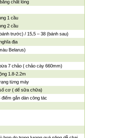
bằng chất lỏng
ụng 1 cầu
ụng 2 cầu
(bánh trước) / 15,5 – 38 (bánh sau)
nghĩa địa
màu Belarus)
bừa 7 chảo ( chảo cày 660mm)
rộng 1.8-2.2m
trạng từng máy
số cơ ( dể sữa chữa)
 điểm gắn dàn công tác
ù hợp do trọng lượng quá nặng dễ chai