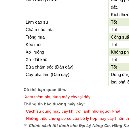
đất.
Kích thư
Làm cao su
Tốt
Chăm sóc mía
Tốt
Trồng mía
Công suấ
Kéo móc
Tốt
Xới ruộng
Không ph
Xới đất khô
Tốt
Bừa chăm sóc (Dàn cày)
Tốt
Cày phá lâm (Dàn cày)
Dùng đượ
loại phá 
Có thể bạn quan tâm:
X
em thêm phụ tùng máy cày tại đây
Thông tin bảo dưỡng máy cày:
Cách sử dụng máy cày khi trời lạnh như người Nhật
Những triệu chứng sự cố của bộ ly hợp máy cày ( nên tha
**
Chính sách tốt dành cho Đại Lý Nông Cơ, Hãng K