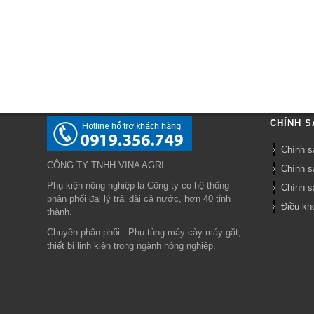
CHÍNH S
Chính s
CÔNG TY TNHH VINA AGRI
Chính s
Phụ kiện nông nghiệp là Công ty có hệ thống
Chính sá
phân phối đại lý trải dài cả nước, hơn 40 tỉnh
Điều kh
thành.
Chuyên phân phối : Phụ tùng máy cày-máy gặt,
thiết bị linh kiện trong ngành nông nghiệp.