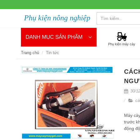
Phụ kiện nông nghiệp
DANH MỤC SẢN PHẨM
Phụ kiện máy cày
Trang chủ
Tin tức
CÁC
NGƯ
30/12
cá
Máy cày
trước kh
động độ