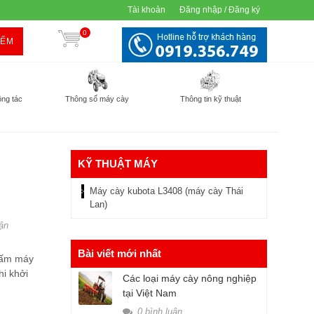
Tài khoản
Đăng nhập / Đăng ký
0
IẾM
ông tác
Thông số máy cày
Thông tin kỹ thuật
KỸ THUẬT MÁY
Máy cày kubota L3408 (máy cày Thái
Lan)
ận
Bài viết mới nhất
m ấm máy
hi khởi
Các loại máy cày nông nghiệp
tại Việt Nam
0 bình luận