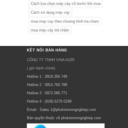
Cách lựa chọn máy cày cũ trước khi mua
Cách sử dụng máy cày
mua may cay theo chuong trinh tra cham
mua máy cày trả chậm
KẾT NỐI BÁN HÀNG
CÔNG TY TNHH VINA AGRI
( giờ hành chính)
Hotline 1 : 0919.356.749
Hotline 2 : 0914.760.788
Hotline 3 : 0972.080.771
Hotline 4 : (028) 6276 0199
Email : Sales.1@phukiennongnghiep.com
Bản quyền thuộc về phukiennongnghiep.com