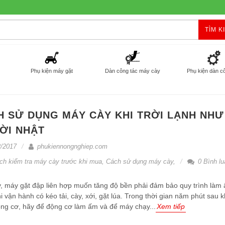
TÌM K
Phụ kiện máy gặt
Dàn công tác máy cày
Phụ kiện dàn c
H SỬ DỤNG MÁY CÀY KHI TRỜI LẠNH NHƯ
ỜI NHẬT
/2017
phukiennongnghiep.com
ch kiểm tra máy cày trước khi mua
,
Cách sử dụng máy cày
,
0 Bình lu
, máy gặt đập liên hợp muốn tăng độ bền phải đảm bảo quy trình là
i vận hành có kéo tải, cày, xới, gặt lúa. Trong thời gian năm phút sau k
ng cơ, hãy để động cơ làm ấm và để máy chạy...
Xem tiếp