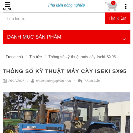
0
Phụ kiện nông nghiệp
MENU
TÌM KIẾM
DANH MỤC SẢN PHẨM
Trang chủ
Tin tức
Thông số kỹ thuật máy cày Iseki SX95
THÔNG SỐ KỸ THUẬT MÁY CÀY ISEKI SX95
25/10/2018
phukiennongnghiep.com
0 Bình luận