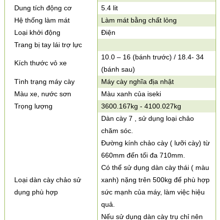
Dung tích động cơ
5.4 lit
Hệ thống làm mát
Làm mát bằng chất lỏng
Loại khởi động
Điện
Trang bị tay lái trợ lực
10.0 – 16 (bánh trước) / 18.4- 34
Kích thước vỏ xe
(bánh sau)
Tình trạng máy cày
Máy cày nghĩa địa nhật
Màu xe, nước sơn
Màu xanh của iseki
Trọng lượng
3600.167kg - 4100.027kg
Dàn cày 7 , sử dụng loại chảo
chăm sóc.
Đường kính chảo cày ( lưỡi cày) từ
660mm đến tối đa 710mm.
Có thể sử dụng dàn cày thái ( màu
Loại dàn cày chảo sử
xanh) nặng trên 500kg để phù hợp
dụng phù hợp
sức mạnh của máy, làm việc hiệu
quả.
Nếu sử dụng dàn cày trụ chỉ nên