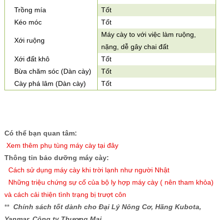
Trồng mía
Tốt
Kéo móc
Tốt
Máy cày to với việc làm ruộng,
Xới ruộng
nặng, dễ gây chai đất
Xới đất khô
Tốt
Bừa chăm sóc (Dàn cày)
Tốt
Cày phá lâm (Dàn cày)
Tốt
Có thể bạn quan tâm:
X
em thêm phụ tùng máy cày tại đây
Thông tin bảo dưỡng máy cày:
Cách sử dụng máy cày khi trời lạnh như người Nhật
Những triệu chứng sự cố của bộ ly hợp máy cày ( nên tham khỏa)
và cách cải thiện tình trạng bị trượt côn
**
Chính sách tốt dành cho Đại Lý Nông Cơ, Hãng Kubota,
Yanmar, Công ty Thương Mại