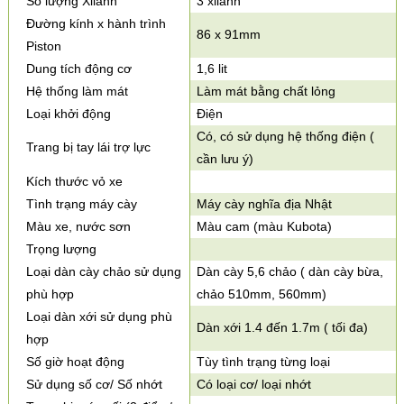
Số lượng Xilanh
3 xilanh
Đường kính x hành trình
86 x 91mm
Piston
Dung tích động cơ
1,6 lit
Hệ thống làm mát
Làm mát bằng chất lỏng
Loại khởi động
Điện
Có, có sử dụng hệ thống điện (
Trang bị tay lái trợ lực
cần lưu ý)
Kích thước vỏ xe
Tình trạng máy cày
Máy cày nghĩa địa Nhật
Màu xe, nước sơn
Màu cam (màu Kubota)
Trọng lượng
Loại dàn cày chảo sử dụng
Dàn cày 5,6 chảo ( dàn cày bừa,
phù hợp
chảo 510mm, 560mm)
Loại dàn xới sử dụng phù
Dàn xới 1.4 đến 1.7m ( tối đa)
hợp
Số giờ hoạt động
Tùy tình trạng từng loại
Sử dụng số cơ/ Số nhớt
Có loại cơ/ loại nhớt