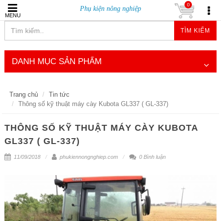
0
Phụ kiện nông nghiệp
MENU
TÌM KIẾM
DANH MỤC SẢN PHẨM
Trang chủ
Tin tức
Thông số kỹ thuật máy cày Kubota GL337 ( GL-337)
THÔNG SỐ KỸ THUẬT MÁY CÀY KUBOTA
GL337 ( GL-337)
11/09/2018
phukiennongnghiep.com
0 Bình luận