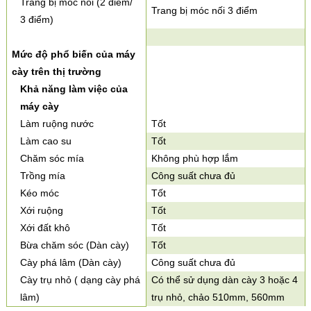
Trang bị móc nối (2 điểm/
Trang bị móc nối 3 điểm
3 điểm)
Mức độ phổ biến của máy
cày trên thị trường
Khả năng làm việc của
máy cày
Làm ruộng nước
Tốt
Làm cao su
Tốt
Chăm sóc mía
Không phù hợp lắm
Trồng mía
Công suất chưa đủ
Kéo móc
Tốt
Xới ruộng
Tốt
Xới đất khô
Tốt
Bừa chăm sóc (Dàn cày)
Tốt
Cày phá lâm (Dàn cày)
Công suất chưa đủ
Cày trụ nhỏ ( dạng cày phá
Có thể sử dụng dàn cày 3 hoặc 4
lâm)
trụ nhỏ, chảo 510mm, 560mm