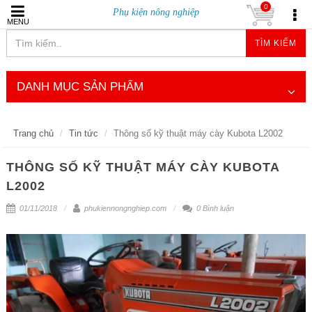
0
Phụ kiện nông nghiệp
MENU
TÌM KIẾM
DANH MỤC SẢN PHẨM
Trang chủ
Tin tức
Thông số kỹ thuật máy cày Kubota L2002
THÔNG SỐ KỸ THUẬT MÁY CÀY KUBOTA
L2002
01/11/2018
phukiennongnghiep.com
0 Bình luận