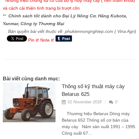
Những triệu chứng sự cố của bộ ly hợp máy cày ( nên tham khỏa)
và cách cải thiện tình trạng bị trượt côn
**
Chính sách tốt dành cho Đại Lý Nông Cơ, Hãng Kubota,
Yanmar, Công ty Thương Mại
Bản quyền bài viết thuộc về: phukiennongnghiep.com ( Vina Agri)
Pin it!
Note it!
Bài viết cùng danh mục:
Thông số kỹ thuật máy cày
Belarus 625
01 November 2018
0
Thương hiệu Belarus Dòng máy
Belarus 652 Thông số cơ bản của
máy cày Năm sản xuất 1991 – 1995
Công suất 67...