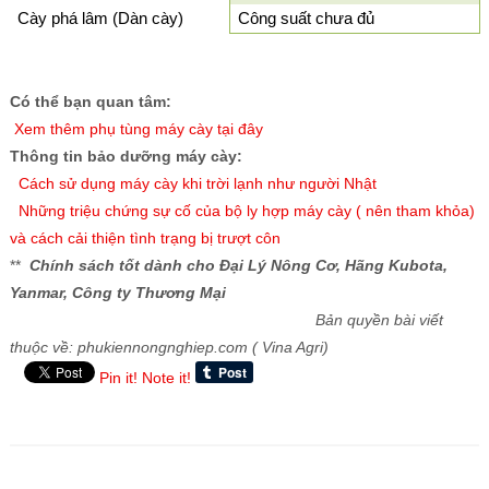
Cày phá lâm (Dàn cày)
Công suất chưa đủ
Có thể bạn quan tâm:
X
em thêm phụ tùng máy cày tại đây
Thông tin bảo dưỡng máy cày:
Cách sử dụng máy cày khi trời lạnh như người Nhật
Những triệu chứng sự cố của bộ ly hợp máy cày ( nên tham khỏa)
và cách cải thiện tình trạng bị trượt côn
**
Chính sách tốt dành cho Đại Lý Nông Cơ, Hãng Kubota,
Yanmar, Công ty Thương Mại
Bản quyền bài viết
thuộc về: phukiennongnghiep.com ( Vina Agri)
Pin it!
Note it!