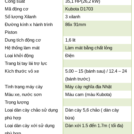
Công suất
35,1 HP(26,2 kW)
Mã động cơ
Kubota D1703
Số lượng Xilanh
3 xilanh
Đường kính x hành trình
86x 91mm
Piston
Dung tích động cơ
1,6 lit
Hệ thống làm mát
Làm mát bằng chất lỏng
Loại khởi động
Điện
Trang bị tay lái trợ lực
Kích thước vỏ xe
5.00 – 15 (bánh sau) / 12.4 – 24
(bánh trước)
Tình trạng máy cày
Máy cày nghĩa địa Nhật
Màu xe, nước sơn
Màu cam (màu Kubota)
Trọng lượng
Loại dàn cày chảo sử dụng
Dàn cày 5,6 chảo ( dàn cày
phù hợp
bừa)
Loại dàn cày xới sử dụng
Dàn xới 1.5 đến 1.7m ( tối đa)
phù hợp