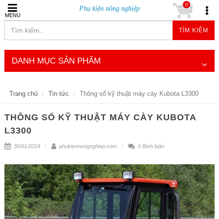
0
Phụ kiện nông nghiệp
MENU
TÌM KIẾM
DANH MỤC SẢN PHẨM
Trang chủ
Tin tức
Thông số kỹ thuật máy cày Kubota L3300
THÔNG SỐ KỸ THUẬT MÁY CÀY KUBOTA
L3300
30/01/2019
phukiennongnghiep.com
0 Bình luận