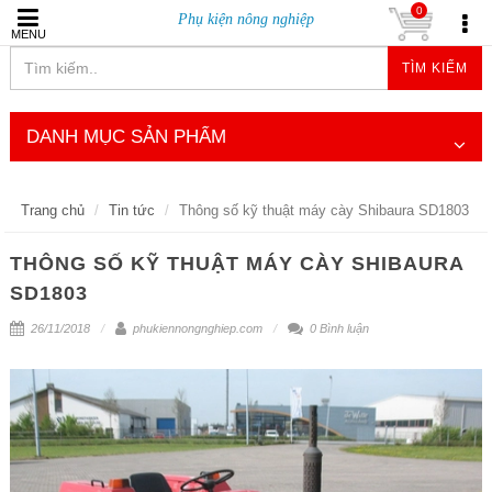
0
Phụ kiện nông nghiệp
MENU
TÌM KIẾM
DANH MỤC SẢN PHẨM
Trang chủ
Tin tức
Thông số kỹ thuật máy cày Shibaura SD1803
THÔNG SỐ KỸ THUẬT MÁY CÀY SHIBAURA
SD1803
26/11/2018
phukiennongnghiep.com
0 Bình luận