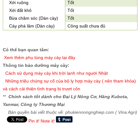
Xới ruộng
Tốt
Xới đất khô
Tốt
Bừa chăm sóc (Dàn cày)
Tốt
Cày phá lâm (Dàn cày)
Công suất chưa đủ
Có thể bạn quan tâm:
X
em thêm phụ tùng máy cày tại đây
Thông tin bảo dưỡng máy cày:
Cách sử dụng máy cày khi trời lạnh như người Nhật
Những triệu chứng sự cố của bộ ly hợp máy cày ( nên tham khỏa)
và cách cải thiện tình trạng bị trượt côn
**
Chính sách tốt dành cho Đại Lý Nông Cơ, Hãng Kubota,
Yanmar, Công ty Thương Mại
Bản quyền bài viết thuộc về: phukiennongnghiep.com ( Vina Agri)
Pin it!
Note it!