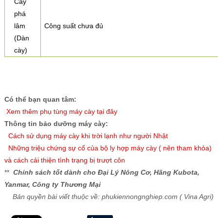
Cày
phá
lâm
Công suất chưa đủ
(Dàn
cày)
Có thể bạn quan tâm:
X
em thêm phụ tùng máy cày tại đây
Thông tin bảo dưỡng máy cày:
Cách sử dụng máy cày khi trời lạnh như người Nhật
Những triệu chứng sự cố của bộ ly hợp máy cày ( nên tham khỏa)
và cách cải thiện tình trạng bị trượt côn
**
Chính sách tốt dành cho Đại Lý Nông Cơ, Hãng Kubota,
Yanmar, Công ty Thương Mại
Bản quyền bài viết thuộc về: phukiennongnghiep.com ( Vina Agri)