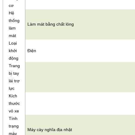
cơ
Hệ
thống
Làm mát bằng chất lỏng
làm
mát
Loại
khởi
Điện
động
Trang
bị tay
lái trợ
lực
Kích
thước
vỏ xe
Tình
trạng
Máy cày nghĩa địa nhật
máy