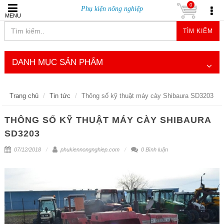
0
Phụ kiện nông nghiệp
MENU
TÌM KIẾM
DANH MỤC SẢN PHẨM
Trang chủ
Tin tức
Thông số kỹ thuật máy cày Shibaura SD3203
THÔNG SỐ KỸ THUẬT MÁY CÀY SHIBAURA
SD3203
07/12/2018
phukiennongnghiep.com
0 Bình luận