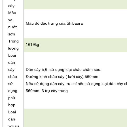
cày
Màu
xe,
Màu đỏ đặc trưng của Shibaura
nước
sơn
Trọng
1619kg
lượng
Loại
dàn
cày
Dàn cày 5,6, sử dụng loại chảo chăm sóc.
chảo
Đường kính chảo cày ( lưỡi cày) 560mm.
sử
Nếu sử dụng dàn cày trụ chỉ nên sử dụng loại dàn cày 
dụng
560mm, 3 trụ cày trung
phù
hợp
Loại
dàn
xới sử