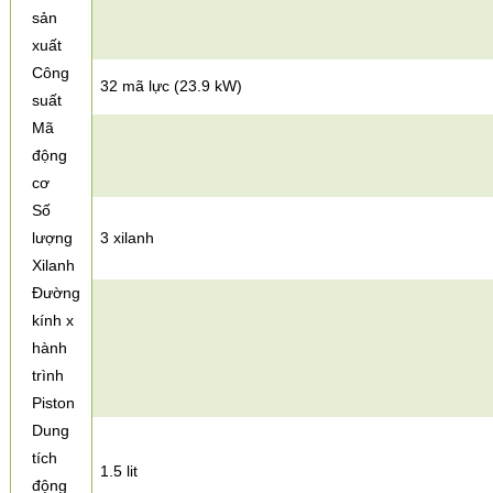
sản
xuất
Công
32 mã lực (23.9 kW)
suất
Mã
động
cơ
Số
lượng
3 xilanh
Xilanh
Đường
kính x
hành
trình
Piston
Dung
tích
1.5 lit
động