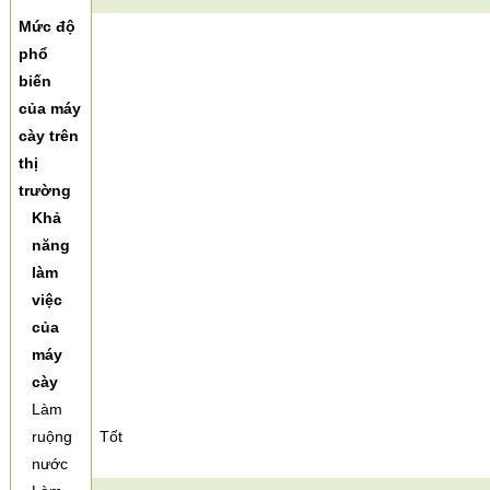
Mức độ
phổ
biến
của máy
cày trên
thị
trường
Khả
năng
làm
việc
của
máy
cày
Làm
ruộng
Tốt
nước