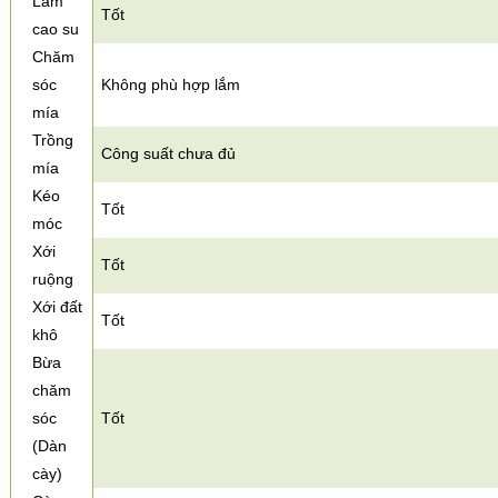
Làm
Tốt
cao su
Chăm
sóc
Không phù hợp lắm
mía
Trồng
Công suất chưa đủ
mía
Kéo
Tốt
móc
Xới
Tốt
ruộng
Xới đất
Tốt
khô
Bừa
chăm
sóc
Tốt
(Dàn
cày)