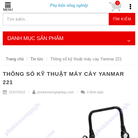
0
Phụ kiện nông nghiệp
MENU
TÌM KIẾM
DANH MỤC SẢN PHẨM
Trang chủ
Tin tức
Thông số kỹ thuật máy cày Yanmar 221
THÔNG SỐ KỸ THUẬT MÁY CÀY YANMAR
221
31/07/2021
phukiennongnghiep.com
0 Bình luận