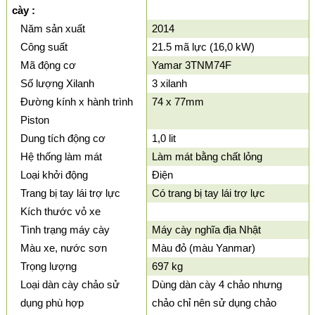
cày :
Năm sản xuất
2014
Công suất
21.5 mã lực (16,0 kW)
Mã động cơ
Yamar 3TNM74F
Số lượng Xilanh
3 xilanh
Đường kính x hành trình
74 x 77mm
Piston
Dung tích động cơ
1,0 lit
Hệ thống làm mát
Làm mát bằng chất lỏng
Loại khởi động
Điện
Trang bị tay lái trợ lực
Có trang bị tay lái trợ lực
Kích thước vỏ xe
Tình trạng máy cày
Máy cày nghĩa địa Nhật
Màu xe, nước sơn
Màu đỏ (màu Yanmar)
Trọng lượng
697 kg
Loại dàn cày chảo sử
Dùng dàn cày 4 chảo nhưng
dụng phù hợp
chảo chỉ nên sử dụng chảo